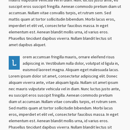
mauris vulputate vehicula vel in diam. Nunc luctus justo ante, eu
suscipit eros suscipit fringilla. Aenean commodo pretium diam ut
accumsan. Nullam vitae convallis turpis, et rutrum sem. Sed
mattis quam at tortor sollicitudin bibendum. Morbi lacus eros,
imperdiet et elit vel, consectetur faucibus massa. In eget
elementum est. Aenean blandit mollis urna, id varius eros.
Phasellus tincidunt dapibus viverra. Nullam blandit lectus sit
amet dapibus aliquet.
orem accumsan fringilla mauris, ornare eleifend risus
L
adipiscing in. Vestibulum nulla dolor, volutpat id ligula in,
euismod laoreet magna. Aliquam eget malesuada lacus.
Lorem ipsum dolor sit amet, consectetur adipiscing elit. Donec
aliquam viverra ante, vitae aliquam ligula. Nullam sit amet ipsum
nec mauris vulputate vehicula vel in diam. Nunc luctus justo ante,
eu suscipit eros suscipit fringilla. Aenean commodo pretium
diam ut accumsan. Nullam vitae convallis turpis, et rutrum sem.
Sed mattis quam at tortor sollicitudin bibendum. Morbi lacus
eros, imperdiet et elit vel, consectetur faucibus massa. In eget
elementum est. Aenean blandit mollis urna, id varius eros.
Phasellus tincidunt dapibus viverra. Nullam blandit lectus sit